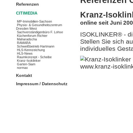
Referenzen
Kranz-Isokl
CITIMEDIA
online seit Juni 20
MP-Immobilien-Sachsen
Physio- & Gesundheitszentrum
Dresden West
Sachverständigenbüro F. Lohse
ISOKLINKER® - die
Küchenforum Richter
Maharadscha
Stellen Sie sich 
RAMARA
Schweißbetrieb Hartmann
individuelles Ges
HLS-Kennzeichung
HLS-News
Raumkonzept - Scheibe
Kranz-Isoklinker
Garten-Siam
normax
Kontakt
Impressum / Datenschutz